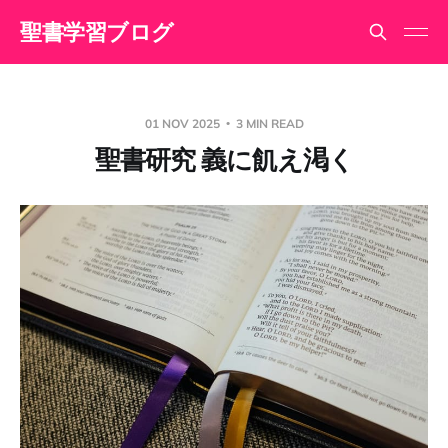
聖書学習ブログ
01 NOV 2025
3 MIN READ
聖書研究 義に飢え渇く