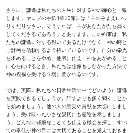
さらに、謙遜は私たちの人生に対する神の御心と一致
します。ヤコブの手紙4章10節には「主のみまえにへ
りくだりなさい。そうすれば、主があなたがたを高く
してくださるであろう」とあります。この約束は、私
たちの謙遜に対する報いであるだけでなく、神の時と
ご計画を信頼するよう招いているのです。自分の栄光
を求めることをやめ、他者に仕え、神をあがめること
に心を向けるとき、私たちは想像もしなかった方法で
神の祝福を受ける立場に置かれるのです。
では、実際に私たちの日常生活の中でどのように謙遜
を実践できるでしょうか。話すよりも多く聞くことか
ら始めましょう。他の人の意見や貢献を大切にしまし
ょう。受け取った小さな親切にも感謝を示しましょ
う。どんなに些細なことでも仕える機会を探し、すべ
ての奉仕が神の目には大切であることを覚えておきま