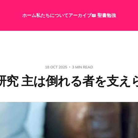
ホーム
私たちについて
アーカイブ
📖 聖書勉強
18 OCT 2025
3 MIN READ
研究 主は倒れる者を支え