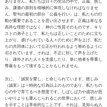
ありません。私たちは日々の生活の中で、正義、慈し
み、謙遜の原則を積極的に体現しなければなりませ
ん。聖句の最初の部分「公義を行い」は、私たちの行
動が重要であることを思い出させます。正義は単なる
高尚な理想ではなく、神のご性質そのものです。キリ
ストの弟子として、私たちは正しいことのために立ち
上がり、虐げられている人々のために声を上げ、私た
ちの共同体において公正が行われるよう努めるように
召されています。それは、不正に対して声を上げた
り、疎外された人々を支援したり、単に他者を尊重し
尊厳をもって接することかもしれません。
次に、「誠実を愛し」と命じられています。慈しみ
（誠実）は一時的な行為以上のものであり、私たちの
心の中で育てるべき態度です。しばしば力や成功が思
いやりよりも重んじられるこの世界において、慈しみ
を示すことは革命的なことです。それは、見知らぬ人