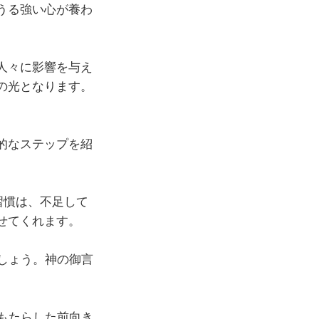
うる強い心が養わ
人々に影響を与え
の光となります。
的なステップを紹
習慣は、不足して
せてくれます。
しょう。神の御言
もたらした前向き