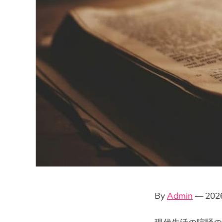
By
Admin
— 20