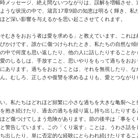
時メッセージ、絶え間ないつながりは、誤解を増幅させ、
ような状況の中で、箴言17章9節の知恵は明るく輝き、私
ほど深い影響を与えるかを思い起こさせてくれます。
そむきをおおう者は愛を求める」と教えています。これは
びかけです。誰かに傷つけられたとき、私たちの自然な傾
の中で何度も思い返したり、他の人に話したりすることか
愛のしるしは、手放すこと、思いやりをもって過ちをおお
にあります。過ちをおおうことは、それを無視したり、な
ん。むしろ、正しさや復讐を求めるよりも、愛とつながり
い。私たちはどれほど頻繁に小さな過ちを大きな亀裂へと
を抱き続けたり、過去の過ちを繰り返し持ち出したりする
ほど傷つけてしまう危険があります。節の後半は「事をく
と警告しています。この「くり返す」ことは、うわさ話を
ち出したり、単に否定的な経験にとらわれ続けたりするこ