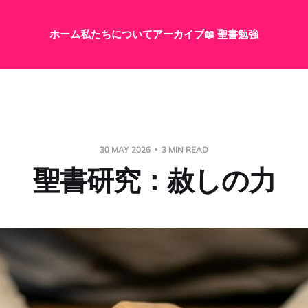
ホーム
私たちについて
アーカイブ
📖 聖書勉強
30 MAY 2026
3 MIN READ
聖書研究：赦しの力