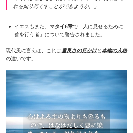
れを知り尽くすことができようか。」
イエスもまた、
マタイ6章
で「人に見せるために
善を行う者」について警告されました。
現代風に言えば、これは
善良さの見かけ
と
本物の人格
の違いです。