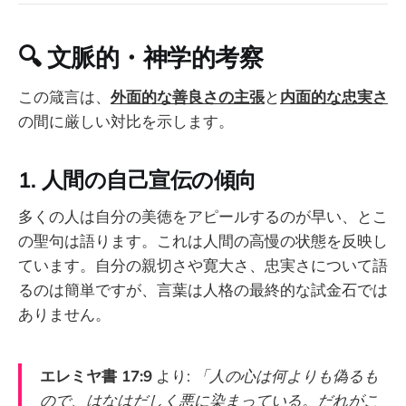
🔍
文脈的・神学的考察
この箴言は、
外面的な善良さの主張
と
内面的な忠実さ
の間に厳しい対比を示します。
1.
人間の自己宣伝の傾向
多くの人は自分の美徳をアピールするのが早い、とこ
の聖句は語ります。これは人間の高慢の状態を反映し
ています。自分の親切さや寛大さ、忠実さについて語
るのは簡単ですが、言葉は人格の最終的な試金石では
ありません。
エレミヤ書 17:9
より:
「人の心は何よりも偽るも
ので、はなはだしく悪に染まっている。だれがこ