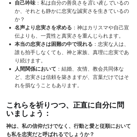
自己吟味
：私は自分の善良さを
言い表して
いるの
か、それとも静かに忠実な誠実さを生きているの
か？
名声より忠実さを求める
：神はカリスマや自己宣
伝よりも、一貫性と真実さを重んじられます。
本当の忠実さは困難の中で現れる
：忠実な人は、
誰も拍手しなくても、神と家族、真理に忠実であ
り続けます。
人間関係において
：結婚、友情、教会共同体な
ど、忠実さは信頼を築きますが、言葉だけではそ
れを損なうこともあります。
これらを祈りつつ、正直に自分に問
いましょう：
神は、私の信仰だけでなく、行動と愛と従順において
も私を忠実だと呼ばれるでしょうか？