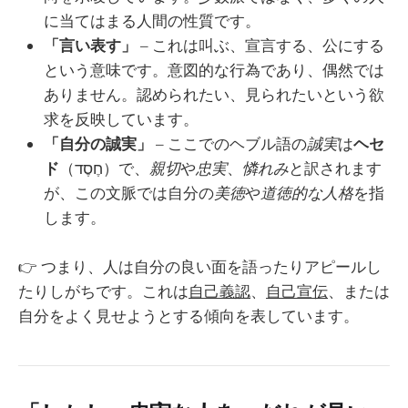
に当てはまる人間の性質です。
「言い表す」
– これは叫ぶ、宣言する、公にする
という意味です。意図的な行為であり、偶然では
ありません。認められたい、見られたいという欲
求を反映しています。
「自分の誠実」
– ここでのヘブル語の
誠実
は
ヘセ
ド
（חֶסֶד）で、
親切
や
忠実
、
憐れみ
と訳されます
が、この文脈では自分の
美徳
や
道徳的な人格
を指
します。
👉 つまり、人は自分の良い面を語ったりアピールし
たりしがちです。これは
自己義認
、
自己宣伝
、または
自分をよく見せようとする傾向を表しています。