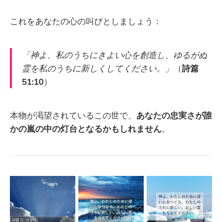
これをあなたの心の叫びとしましょう：
「神よ、私のうちにきよい心を創造し、ゆるがぬ
霊を私のうちに新しくしてください。」
（
詩篇
51:10
）
本物が渇望されているこの世で、
あなたの忠実さが誰
かの嵐の中の灯台となるかもしれません
。