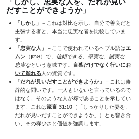
「しかし、忠実な人を、だれが見い
だすことができようか」
「しかし」
– これは対比を示し、自分で善良だと
主張する者と、本当に忠実な者を比較していま
す。
「忠実な人」
– ここで使われているヘブル語は
エ
ムン
（אֵמוּן）で、
信頼できる
、
堅実な
、
誠実な
、
忠実な
という意味です。
言葉だけでなく行いにお
いて頼れる
人の資質です。
「だれが見いだすことができようか」
– これは修
辞的な問いです。
一人もいない
と言っているので
はなく、そのような人が
稀である
ことを示してい
ます。これは
箴言 31:10
（「しっかりした妻を、
だれが見いだすことができようか」）とも響き合
い、その稀少さと価値を強調します。