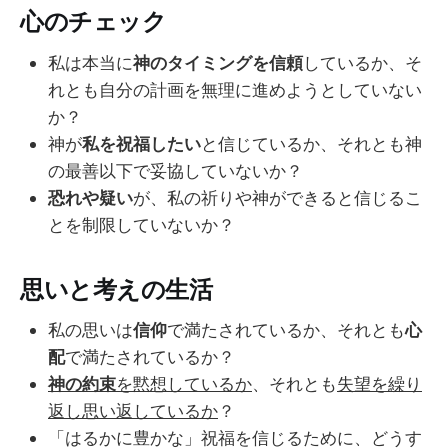
心のチェック
私は本当に
神のタイミングを信頼
しているか、そ
れとも自分の計画を無理に進めようとしていない
か？
神が
私を祝福したい
と信じているか、それとも神
の最善以下で妥協していないか？
恐れや疑い
が、私の祈りや神ができると信じるこ
とを制限していないか？
思いと考えの生活
私の思いは
信仰
で満たされているか、それとも
心
配
で満たされているか？
神の約束
を黙想しているか
、それとも
失望を繰り
返し思い返しているか
？
「はるかに豊かな」祝福を信じるために、どうす