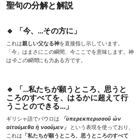
聖句の分解と解説
🔹
「今、…その方に」
これは
親しい父なる神
を直接指し示しています。
「今」はまさにこの瞬間、今ここでを意味します。神
は
今この瞬間
にも力ある方です。
🔹
「…私たちが願うところ、思うと
ころのすべてを、はるかに超えて行
うことのできる…」
ギリシャ語でパウロは
「ὑπερεκπερισσοῦ ὧν
αἰτούμεθα ἢ νοοῦμεν」
という表現を使っており、
これは
「私たちが願うところ、思うところのすべて