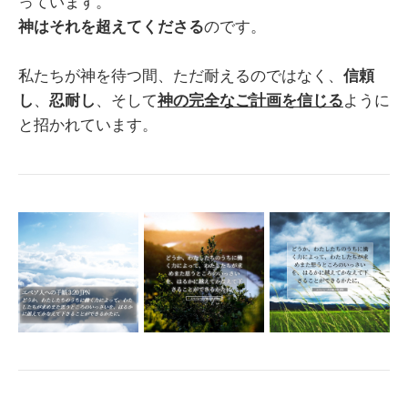
っています。
神はそれを超えてくださる
のです。
私たちが神を待つ間、ただ耐えるのではなく、
信頼
し
、
忍耐し
、そして
神の完全なご計画を信じる
ように
と招かれています。