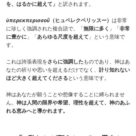
を、はるかに超えて」
と訳されます。
ὑπερεκπερισσοῦ
（ヒュペレクペリッスー）
は非常
に珍しく強調された複合語で、「
無限に多く
」「
非常
に豊かに
」「
あらゆる尺度を超えて
」という意味で
す。
これは誇張表現を
さらに強調した
ものであり、神はあ
なたの祈りや思いを超えるだけでなく、
計り知れない
ほど大きく超えてくださる
という意味です。
神はあなたが願うことや想像することに縛られませ
ん。
神は人間の限界や希望、理性を超えて、神のあふ
れる恵みへと導かれます。