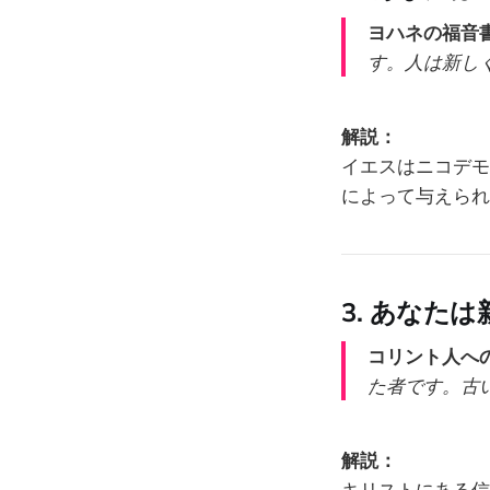
ヨハネの福音書 
す。人は新し
解説：
イエスはニコデモ
によって与えられ
3. あなた
コリント人への
た者です。古
解説：
キリストにある信