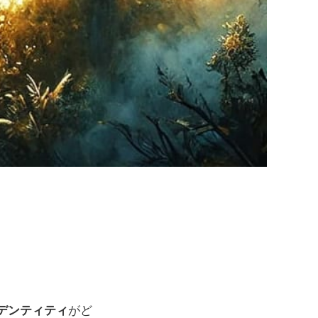
デンティティ
がど