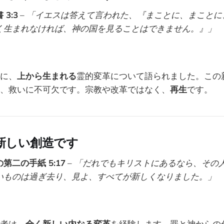
3:3
–
「イエスは答えて言われた、『まことに、まことに
く生まれなければ、神の国を見ることはできません。』」
に、
上から生まれる
霊的変革について語られました。この
、救いに不可欠です。宗教や改革ではなく、
再生
です。
は新しい創造です
第二の手紙 5:17
–
「だれでもキリストにあるなら、その
いものは過ぎ去り、見よ、すべてが新しくなりました。」
者は、
全く新しい内なる変革
を経験します。罪と神からの