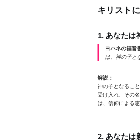
キリスト
1. あなた
ヨハネの福音書 
は、神の子と
解説：
神の子となること
受け入れ、その名
は、信仰による恵
2. あなた