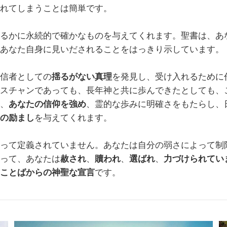
れてしまうことは簡単です。
るかに永続的で確かなものを与えてくれます。聖書は、あ
あなた自身に見いだされることをはっきり示しています。
信者としての
揺るがない真理
を発見し、受け入れるために
スチャンであっても、長年神と共に歩んできたとしても、
、
あなたの信仰を強め
、霊的な歩みに明確さをもたらし、
の励まし
を与えてくれます。
って定義されていません。あなたは自分の弱さによって制
って、あなたは
赦され
、
贖われ
、
選ばれ
、
力づけられてい
ことばからの神聖な宣言
です。