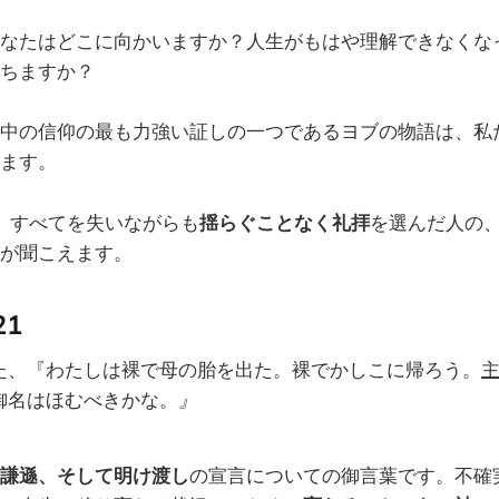
なたはどこに向かいますか？人生がもはや理解できなくな
ちますか？
中の信仰の最も力強い証しの一つであるヨブの物語は、私
ます。
、すべてを失いながらも
揺らぐことなく礼拝
を選んだ人の
が聞こえます。
21
た、『わたしは裸で母の胎を出た。裸でかしこに帰ろう。
御名はほむべきかな。
』
謙遜、そして明け渡し
の宣言についての御言葉です。不確