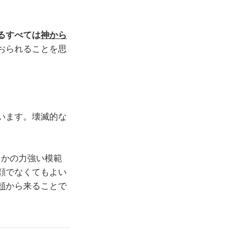
るすべては
神から
おられることを思
います。壊滅的な
きかの力強い模範
顔でなくてもよい
頼
から来ることで