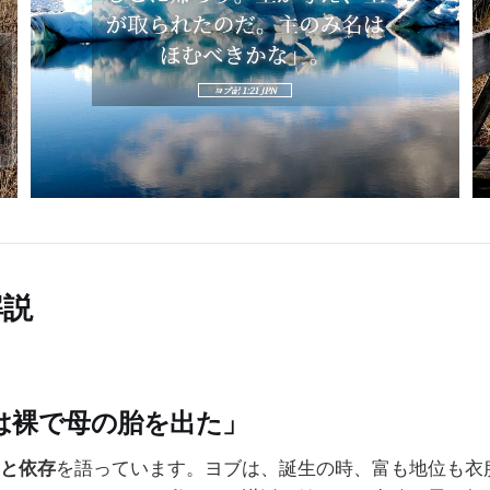
解説
は裸で母の胎を出た」
と依存
を語っています。ヨブは、誕生の時、富も地位も衣