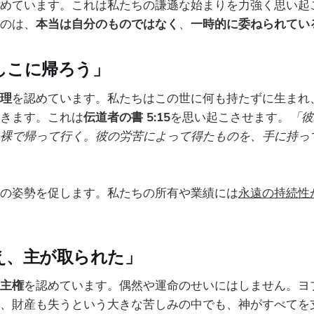
めています。これは私たちの謙遜な始まりを力強く思い起
のは、
本当は自分のものではなく
、
一時的に委ねられてい
しこに帰ろう」
理
を認めています。私たちはこの世に何も持たずに生まれ
きます。これは
伝道者の書 5:15
を思い起こさせます。
「彼
裸で帰って行く。彼の労苦によって得たものを、手に持っ
の姿勢を促します。私たちの所有や業績には
永遠の持続性
え、主が取られた」
主権
を認めています。偶然や運命のせいにはしません。ヨ
、財産も失うという大きな苦しみの中でも、神がすべてを