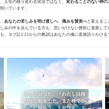
、人生の移り変わる状況ではなく、
変わることのない神の
招いています。
、
あなたの苦しみを明け渡しへ
、
痛みを賛美へ
と変えるこ
しみの中を歩んでいる方も、思いがけない挫折に直面して
も、ヨブ記1:21からの教訓はあなたの魂に直接語りかける