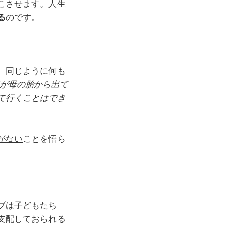
こさせます。人生
る
のです。
、同じように何も
が母の胎から出て
て行くことはでき
がない
ことを悟ら
ブは子どもたち
支配しておられる