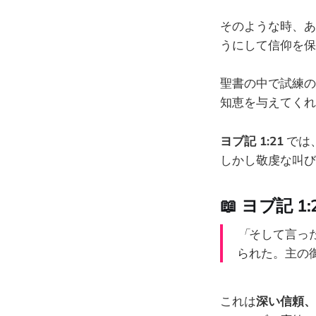
そのような時、あ
うにして信仰を保
聖書の中で試練の
知恵を与えてくれ
ヨブ記 1:21
では
しかし敬虔な叫び
📖 ヨブ記 1:
「
そして言っ
られた。主の
これは
深い信頼、