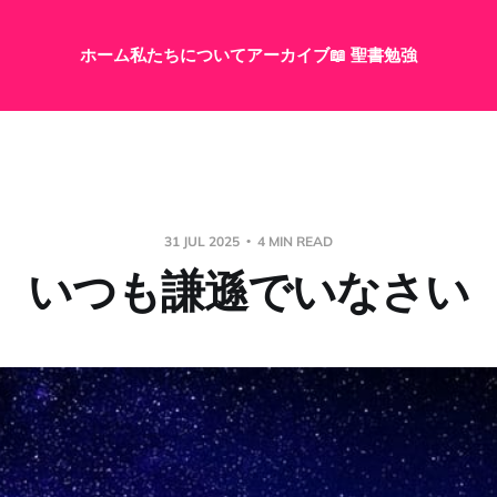
ホーム
私たちについて
アーカイブ
📖 聖書勉強
31 JUL 2025
4 MIN READ
いつも謙遜でいなさい