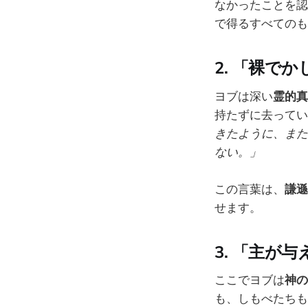
なかったことを認
で得るすべてのも
2.
「裸でか
ヨブは深い
霊的真
持たずに去ってい
きたように、また
ない。」
この言葉は、
謙遜
せます。
3.
「主が与
ここでヨブは
神の
も、しもべたちも