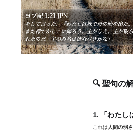
🔍
聖句の
1.
「わたし
これは
人間の弱さ