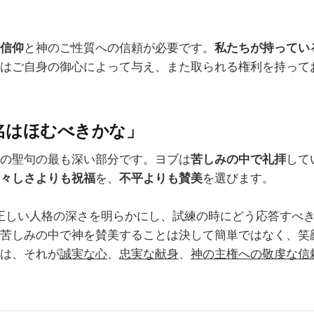
信仰
と神のご性質への信頼が必要です。
私たちが持ってい
はご自身の御心によって与え、また取られる権利を持って
名はほむべきかな」
の聖句の最も深い部分です。ヨブは
苦しみの中で礼拝
して
々しさよりも祝福
を、
不平よりも賛美
を選びます。
の正しい人格の深さを明らかにし、試練の時にどう応答すべ
苦しみの中で神を賛美することは決して簡単ではなく、笑
は、それが
誠実な心
、
忠実な献身
、
神の主権への敬虔な信