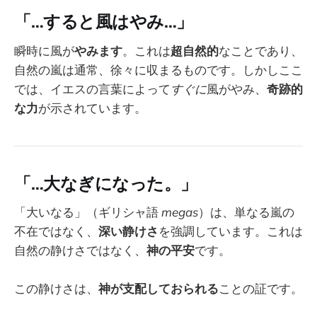
「…すると風はやみ…」
瞬時に風が
やみます
。これは
超自然的
なことであり、
自然の嵐は通常、徐々に収まるものです。しかしここ
では、イエスの言葉によって
すぐに
風がやみ、
奇跡的
な力
が示されています。
「…大なぎになった。」
「大いなる」（ギリシャ語
megas
）は、単なる嵐の
不在ではなく、
深い静けさ
を強調しています。これは
自然の静けさではなく、
神の平安
です。
この静けさは、
神が支配しておられる
ことの証です。