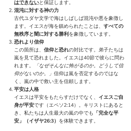
はできない
と保証します。
混沌に対する神の力
古代ユダヤ文学で海はしばしば混沌や悪を象徴し
ます。イエスが海を鎮められたことは、
すべての
無秩序と闇に対する勝利
を象徴しています。
恐れより信仰
この箇所は、
信仰と恐れ
の対比です。弟子たちは
嵐を見て恐れました。イエスは40節で彼らに問わ
れます。
「なぜそんなに怖がるのか。どうして信
仰がないのか。」
信仰は嵐を否定するのではな
く、嵐の中で救い主を信頼します。
平安は人格
イエスは平安をもたらすだけでなく、
イエスご自
身が平安
です（エペソ2:14）。キリストにあると
き、私たちは人生最大の嵐の中でも
「完全な平
安」（イザヤ26:3）
を体験できます。