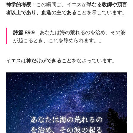
神学的考察
：この瞬間は、イエスが
単なる教師や預言
者以上であり、創造の主である
ことを示しています。
詩篇 89:9
「あなたは海の荒れるのを治め、その波
が起こるとき、これを静められます。」
イエスは
神だけができること
をなさっています。