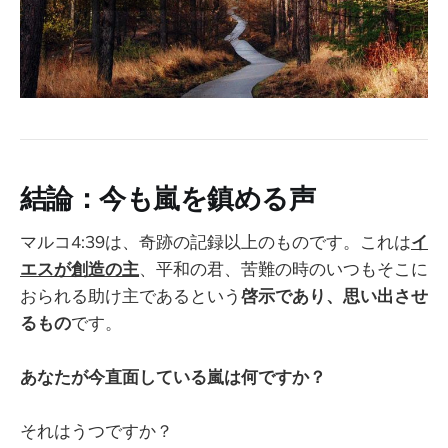
結論：今も嵐を鎮める声
マルコ4:39は、奇跡の記録以上のものです。これは
イ
エスが創造の主
、平和の君、苦難の時のいつもそこに
おられる助け主であるという
啓示であり、思い出させ
るもの
です。
あなたが今直面している嵐は何ですか？
それはうつですか？