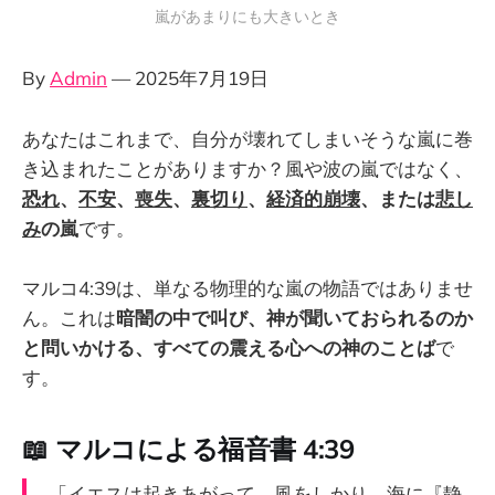
嵐があまりにも大きいとき
By
Admin
— 2025年7月19日
あなたはこれまで、自分が壊れてしまいそうな嵐に巻
き込まれたことがありますか？風や波の嵐ではなく、
恐れ
、
不安
、
喪失
、
裏切り
、
経済的崩壊
、または
悲し
み
の嵐
です。
マルコ4:39は、単なる物理的な嵐の物語ではありませ
ん。これは
暗闇の中で叫び、神が聞いておられるのか
と問いかける、すべての震える心への神のことば
で
す。
📖 マルコによる福音書 4:39
「イエスは起きあがって、風をしかり、海に『静