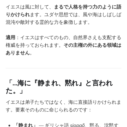
イエスは風に対して、
まるで人格を持つ力のように語
りかけられ
ます。ユダヤ思想では、風や海はしばしば
混沌や敵対する霊的な力を象徴します。
適用
：イエスはすべてのもの、自然界さえも支配する
権威を持っておられます。
その主権の外にある領域は
ありません
。
「…海に『静まれ、黙れ』と言われ
た。」
イエスは弟子たちではなく、海に直接語りかけられま
す。要素そのものに命じられるのです：
「静まれ」
— ギリシャ語
siopaō
、黙る、沈黙す