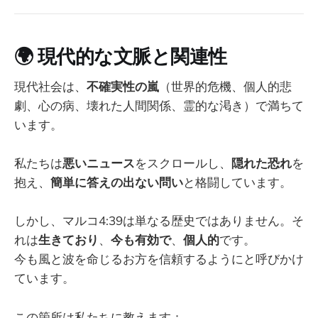
🌍
現代的な文脈と関連性
現代社会は、
不確実性の嵐
（世界的危機、個人的悲
劇、心の病、壊れた人間関係、霊的な渇き）で満ちて
います。
私たちは
悪いニュース
をスクロールし、
隠れた恐れ
を
抱え、
簡単に答えの出ない問い
と格闘しています。
しかし、マルコ4:39は単なる歴史ではありません。そ
れは
生きており
、
今も有効で
、
個人的
です。
今も風と波を命じるお方を信頼するようにと呼びかけ
ています。
この箇所は私たちに教えます：