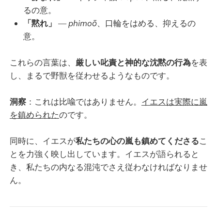
るの意。
「黙れ」
—
phimoō
、口輪をはめる、抑えるの
意。
これらの言葉は、
厳しい叱責と神的な沈黙の行為
を表
し、まるで野獣を従わせるようなものです。
洞察
：これは比喩ではありません。
イエスは実際に嵐
を鎮められた
のです。
同時に、イエスが
私たちの心の嵐も鎮めてくださる
こ
とを力強く映し出しています。イエスが語られると
き、私たちの内なる混沌でさえ従わなければなりませ
ん。