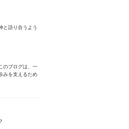
神と語り合うよう
このブログは、一
歩みを支えるため
？