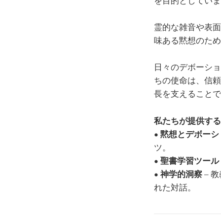
を目的としていま
霊的な雑音や表面
味ある黙想のため
日々のデボーショ
ちの使命は、信頼
長を支えることで
私たちが提供する
•
黙想とデボーシ
ツ。
•
聖書学習ツール
•
神学的洞察
– 
れた対話。