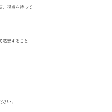
語、視点を持って
て黙想すること
ださい。
。